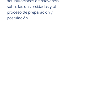
actualizaciones de relevancia 
sobre las universidades y el 
proceso de preparación y 
postulación.
¡No olvides seguirnos 
en nuestras redes 
sociales!
LinkedIn 
Instagram 
Facebook